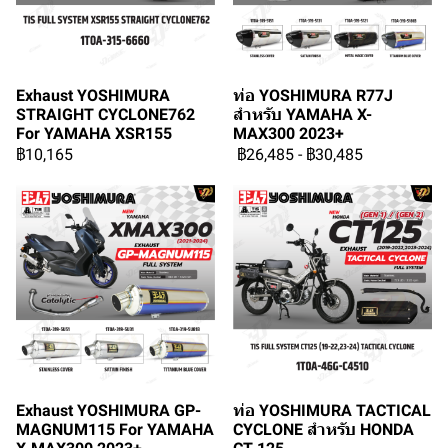
Exhaust YOSHIMURA
ท่อ YOSHIMURA R77J
STRAIGHT CYCLONE762
สำหรับ YAMAHA X-
For YAMAHA XSR155
MAX300 2023+
฿10,165
฿26,485
-
฿30,485
Exhaust YOSHIMURA GP-
ท่อ YOSHIMURA TACTICAL
MAGNUM115 For YAMAHA
CYCLONE สำหรับ HONDA