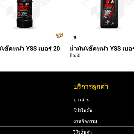
นโช๊คหน้า YSS เบอร์ 20
น้ำมันโช๊คหน้า YSS เบอร
฿650
บริการลูกค้า
ข่าวสาร
โปรโมชั่น
งานกิจกรรม
รีวิวสินค้า