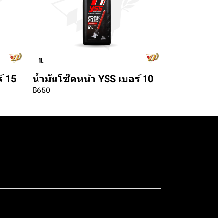
์ 15
น้ำมันโช๊คหน้า YSS เบอร์ 10
฿650