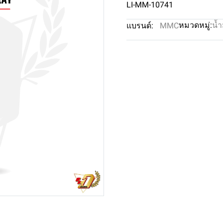
LI-MM-10741
หมวดหมู่:
น้ำ
แบรนด์:
MMC