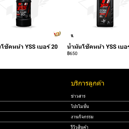
นโช๊คหน้า YSS เบอร์ 20
น้ำมันโช๊คหน้า YSS เบอร
฿650
บริการลูกค้า
ข่าวสาร
โปรโมชั่น
งานกิจกรรม
รีวิวสินค้า