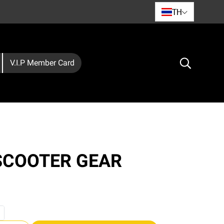
TH
V.I.P Member Card
์ SCOOTER GEAR