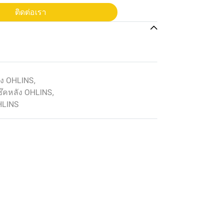
ติดต่อเรา
ัง OHLINS
,
๊คหลัง OHLINS
,
HLINS