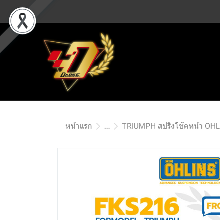
หน้าแรก
...
TRIUMPH สปริงโช๊คหน้า OH