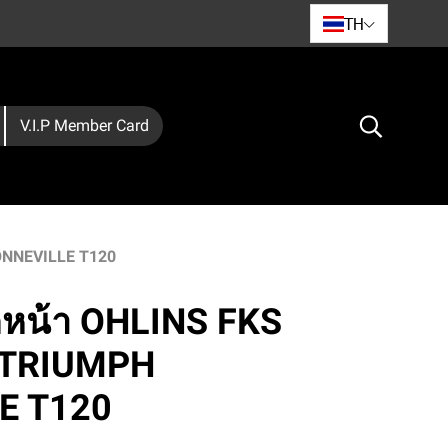
TH
V.I.P Member Card
ONNEVILLE T120
คหน้า OHLINS FKS
 TRIUMPH
E T120