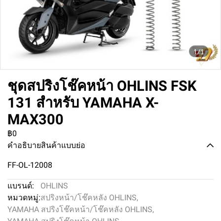
1/1
ชุดสปริงโช๊คหน้า OHLINS FSK
131 สำหรับ YAMAHA X-
MAX300
฿0
คำอธิบายสินค้าแบบย่อ
FF-OL-12008
แบรนด์:
OHLINS
หมวดหมู่:
สปริงหน้า/โช๊คหลัง OHLINS
,
YAMAHA สปริงโช๊คหน้า/โช๊คหลัง OHLINS
,