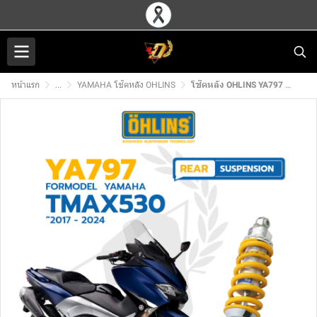
หน้าแรก
...
YAMAHA โช๊คหลัง OHLINS
โช๊คหลัง OHLINS YA797 สำหรับ T-MAX530 (17-24)