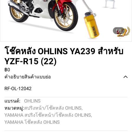
1/1
โช๊คหลัง OHLINS YA239 สำหรับ
YZF-R15 (22)
฿0
คำอธิบายสินค้าแบบย่อ
RF-OL-12042
แบรนด์:
OHLINS
หมวดหมู่:
สปริงหน้า/โช๊คหลัง OHLINS
,
YAMAHA สปริงโช๊คหน้า/โช๊คหลัง OHLINS
,
YAMAHA โช๊คหลัง OHLINS