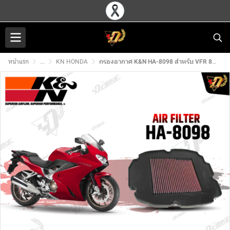
หน้าแรก
...
KN HONDA
กรองอากาศ K&N HA-8098 สำหรับ VFR 800 VTEC