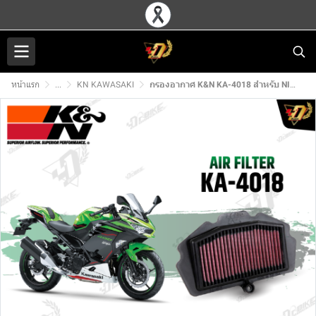
หน้าแรก
...
KN KAWASAKI
กรองอากาศ K&N KA-4018 สำหรับ NINJA400