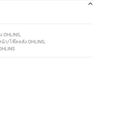
ัง OHLINS
,
หน้า/โช๊คหลัง OHLINS
,
 OHLINS