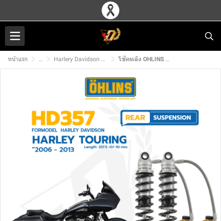
หน้าแรก
...
Harlery Davidson โช๊คหลัง OHLINS
โช๊คหลัง OHLINS HD357 สำหรับ TOURING