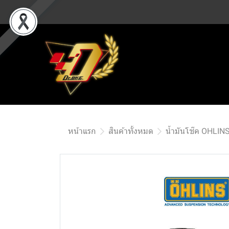
หน้าแรก
สินค้าทั้งหมด
น้ำมันโช๊ค OHLIN