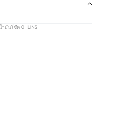
น้ำมันโช๊ค OHLINS