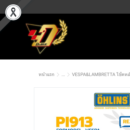
หน้าแรก
...
VESPA&LAMBRETTA โช๊คหล