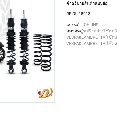
คำอธิบายสินค้าแบบย่อ
RF-OL-18913
แบรนด์:
OHLINS
หมวดหมู่:
สปริงหน้า/โช๊คหล
VESPA&LAMBRETTA โช๊คหน
VESPA&LAMBRETTA โช๊คหล