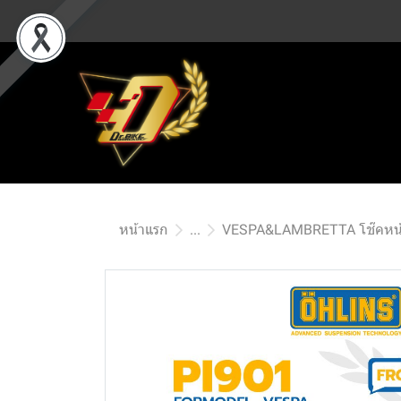
หน้าแรก
...
VESPA&LAMBRETTA โช๊คหน