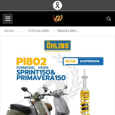
หน้าแรก
...
VESPA&LAMBRETTA โช๊คหลัง OHLINS
โช๊คหลัง OHLINS PI802 สำหรับ VESPA SPRINT150