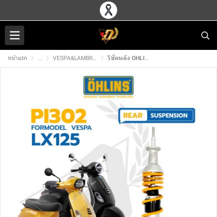
หน้าแรก
...
VESPA&LAMBRETTA โช๊คหลัง OHLINS
โช๊คหลัง OHLINS PI302 สำหรับ VESPA S125 LX125