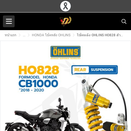
หน้าแรก
...
HONDA โช๊คหลัง OHLINS
โช๊คหลัง OHLINS HO828 สำหรับ HONDA CB1000