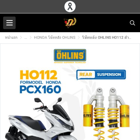
หน้าแรก
...
HONDA โช๊คหลัง OHLINS
โช๊คหลัง OHLINS HO112 สำหรับ HONDA PCX160