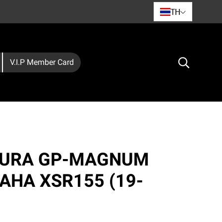
TH
V.I.P Member Card
MURA GP-MAGNUM
AHA XSR155 (19-