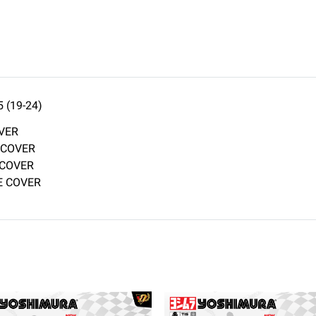
 (19-24)
OVER
H COVER
 COVER
UE COVER