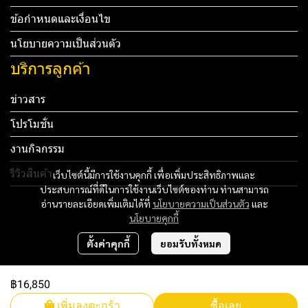
ข้อกำหนดและเงื่อนไข
นโยบายความเป็นส่วนตัว
บริการลูกค้า
ข่าวสาร
โปรโมชั่น
งานกิจกรรม
รีวิวสินค้า
เว็บไซต์นี้มีการใช้งานคุกกี้ เพื่อเพิ่มประสิทธิภาพและ
ประสบการณ์ที่ดีในการใช้งานเว็บไซต์ของท่าน ท่านสามารถ
Tel: 012 345 67890 Email: mail@yourdomain.com
อ่านรายละเอียดเพิ่มเติมได้ที่
นโยบายความเป็นส่วนตัว
และ
นโยบายคุกกี้
ทดสอบ 3
ตั้งค่าคุกกี้
ยอมรับทั้งหมด
ทดสอบ 4
฿16,850
Copyright 2024 | All Rights Reserved | Powered by MWE
เพิ่มลงตะกร้า
ซื้อเลย