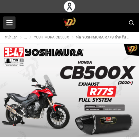
หน้าแรก
...
YOSHIMURA CB500X
ท่อ YOSHIMURA R77S สำหรับ HONDA CB500X