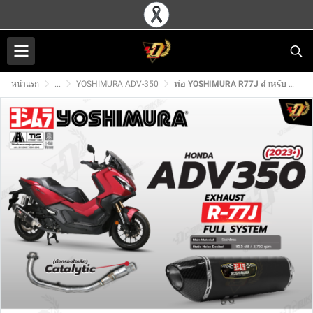
หน้าแรก
...
YOSHIMURA ADV-350
ท่อ YOSHIMURA R77J สำหรับ HONDA ADV350