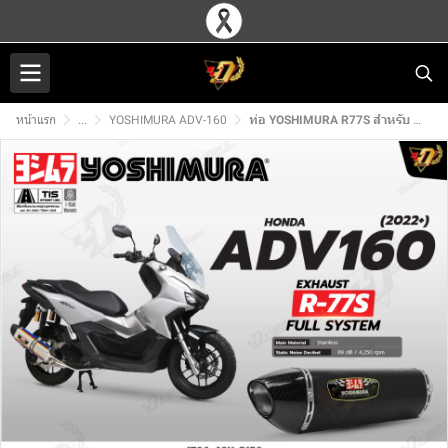
หน้าแรก
...
YOSHIMURA ADV-160
ท่อ YOSHIMURA R77S สำหรับ HONDA ADV160