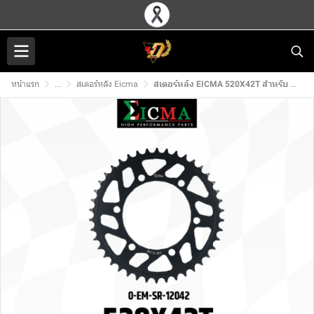
หน้าแรก
...
สเตอร์หลัง Eicma
สเตอร์หลัง EICMA 520X42T สำหรับ KAWASAKI NINJA400/Z400