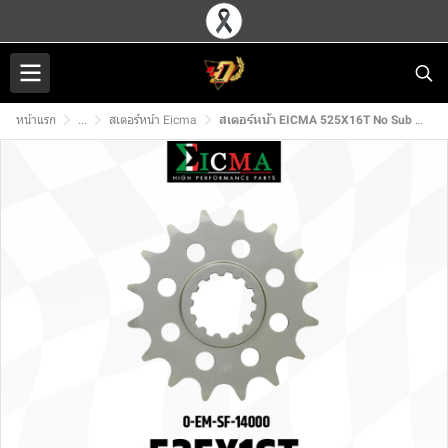
หน้าแรก
...
สเตอร์หน้า Eicma
สเตอร์หน้า EICMA 525X16T No Sub สำหรับ YAMAHA MT07/MT09