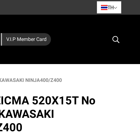
TH
V.I.P Member Card
บ KAWASAKI NINJA400/Z400
 EICMA 520X15T No
 KAWASAKI
Z400