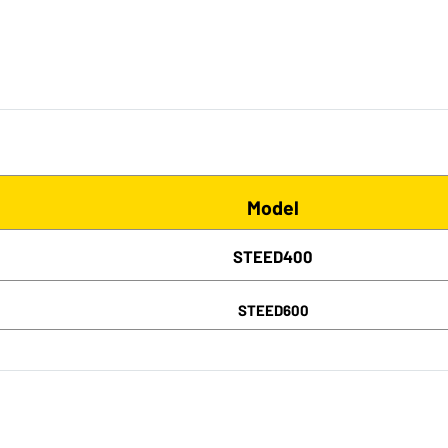
Model
STEED400
STEED600