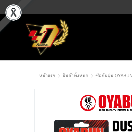
หน้าแรก
สินค้าทั้งหมด
ซีลกันฝุ่น OYABU