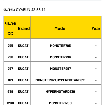
ซีลโช๊ค OYABUN 43-55-11
ขนาด
Brand
Model
Year
CC
795
DUCATI
MONSTER795
-
796
DUCATI
MONSTER796
-
797
DUCATI
MONSTER797
-
821
DUCATI
MONSTER821,HYPERMOTARD821
-
939
DUCATI
HYPERMOTARD939
-
1200
DUCATI
MONSTER1200
-