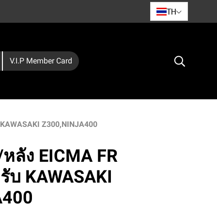
TH
V.I.P Member Card
ับ KAWASAKI Z300,NINJA400
/หลัง EICMA FR
รับ KAWASAKI
A400