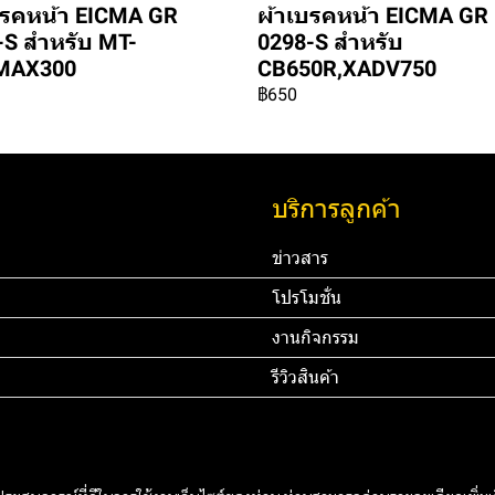
บรคหน้า EICMA GR
ผ้าเบรคหน้า EICMA GR
-S สำหรับ MT-
0298-S สำหรับ
MAX300
CB650R,XADV750
฿650
บริการลูกค้า
ข่าวสาร
โปรโมชั่น
งานกิจกรรม
รีวิวสินค้า
45 67890 Email:
ทดสอบ 3
ท
rdomain.com