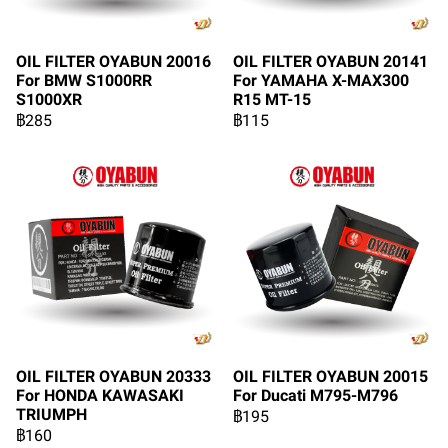
OIL FILTER OYABUN 20016
OIL FILTER OYABUN 20141
For BMW S1000RR
For YAMAHA X-MAX300
S1000XR
R15 MT-15
฿285
฿115
OIL FILTER OYABUN 20333
OIL FILTER OYABUN 20015
For HONDA KAWASAKI
For Ducati M795-M796
TRIUMPH
฿195
฿160