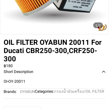
1/1
OIL FILTER OYABUN 20011 For
Ducati CBR250-300,CRF250-
300
฿180
Short Description
OI-OY-20011
Categories:
กรองน้ำมันเครื่อง/OIL FILTER
Brands:
OYABUN