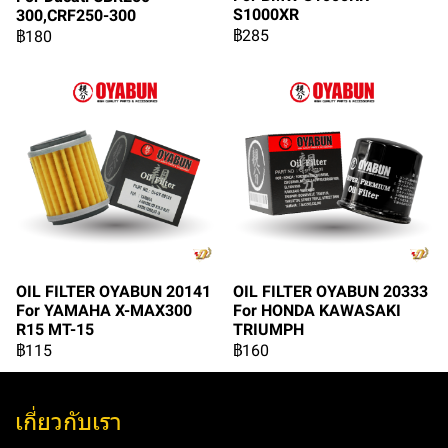
S1000XR
300,CRF250-300
฿285
฿180
OIL FILTER OYABUN 20141
OIL FILTER OYABUN 20333
For YAMAHA X-MAX300
For HONDA KAWASAKI
R15 MT-15
TRIUMPH
฿115
฿160
เกี่ยวกับเรา