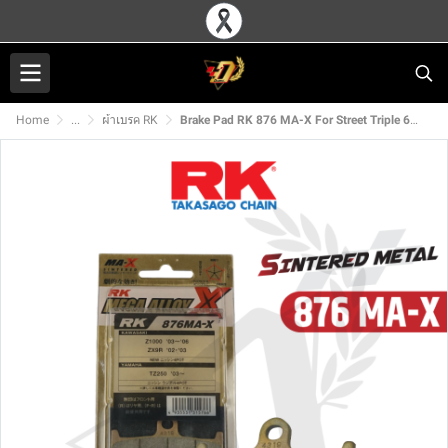
Home
...
ผ้าเบรค RK
Brake Pad RK 876 MA-X For Street Triple 675