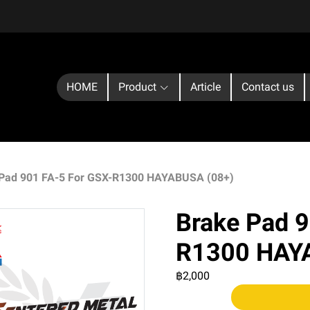
HOME
Product
Article
Contact us
Pad 901 FA-5 For GSX-R1300 HAYABUSA (08+)
Brake Pad 9
R1300 HAY
฿2,000