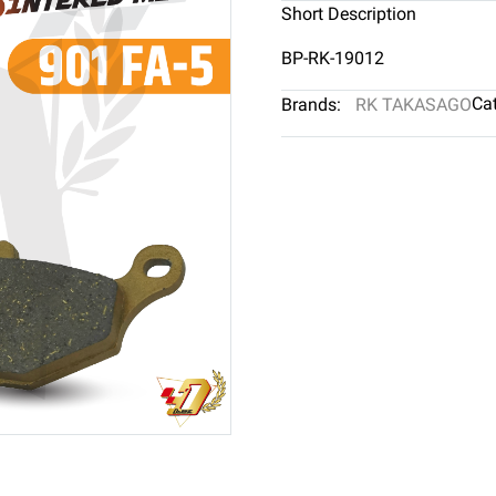
Short Description
BP-RK-19012
Cat
Brands:
RK TAKASAGO