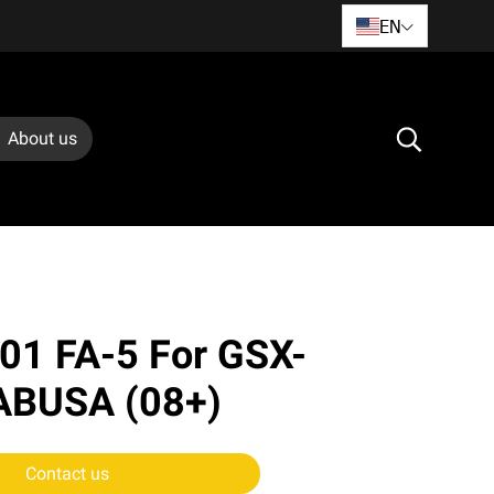
EN
About us
01 FA-5 For GSX-
ABUSA (08+)
Contact us