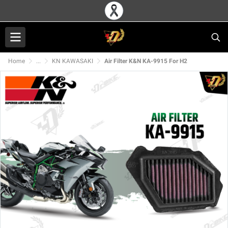
Home
...
KN KAWASAKI
Air Filter K&N KA-9915 For H2