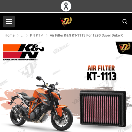
Home
...
KN KTM
Air Filter K&N KT-1113 For 1290 Super Duke R