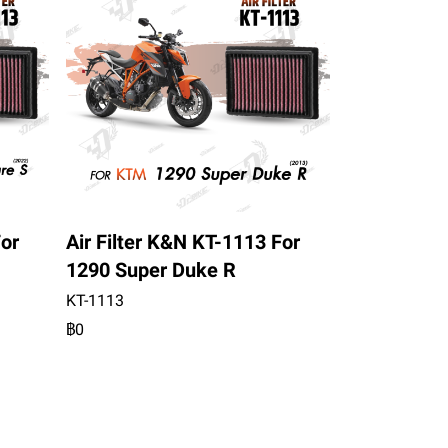
For
Air Filter K&N KT-1113 For
1290 Super Duke R
KT-1113
฿0