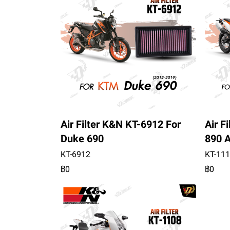
Air Filter K&N KT-6912 For
Air F
Duke 690
890 
KT-6912
KT-11
฿0
฿0