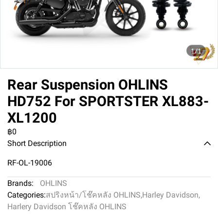
1/1
Rear Suspension OHLINS
HD752 For SPORTSTER XL883-
XL1200
฿0
Short Description
RF-OL-19006
Brands:
OHLINS
Categories:
สปริงหน้า/โช๊คหลัง OHLINS
,
Harley Davidson
,
Harlery Davidson โช๊คหลัง OHLINS