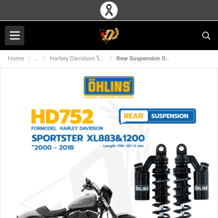
Home
...
Harlery Davidson โช๊คหลัง OHLINS
Rear Suspension OHLINS HD752 For SPORTSTER XL883-XL1200