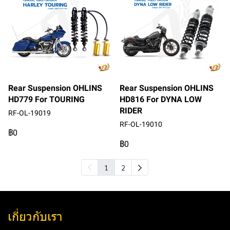
Rear Suspension OHLINS
Rear Suspension OHLINS
HD779 For TOURING
HD816 For DYNA LOW
RIDER
RF-OL-19019
RF-OL-19010
฿0
฿0
1
2
เกี่ยวกับเรา