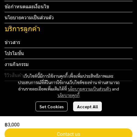
ข้อกำหนดและเงื่อนไข
นโยบายความเป็นส่วนตัว
บริการลูกค้า
ข่าวสาร
โปรโมชั่น
งานกิจกรรม
รีวิวสินค้า
เว็บไซต์นี้มีการใช้งานคุกกี้ เพื่อเพิ่มประสิทธิภาพและ
ประสบการณ์ที่ดีในการใช้งานเว็บไซต์ของท่าน ท่านสามารถ
Tel: 012 345 67890 Email: mail@yourdomain.com
อ่านรายละเอียดเพิ่มเติมได้ที่
นโยบายความเป็นส่วนตัว
and
นโยบายคุกกี้
ทดสอบ 3
Set Cookies
Accept All
ทดสอบ 4
฿3,000
Copyright 2024 | All Rights Reserved | Powered by MWE
Contact us