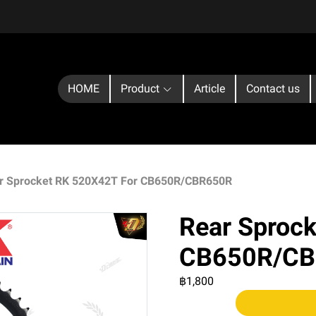
HOME
Product
Article
Contact us
r Sprocket RK 520X42T For CB650R/CBR650R
Rear Sproc
CB650R/C
฿1,800