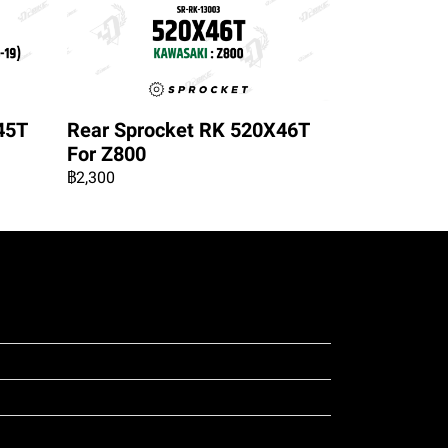
45T
Rear Sprocket RK 520X46T
For Z800
฿2,300