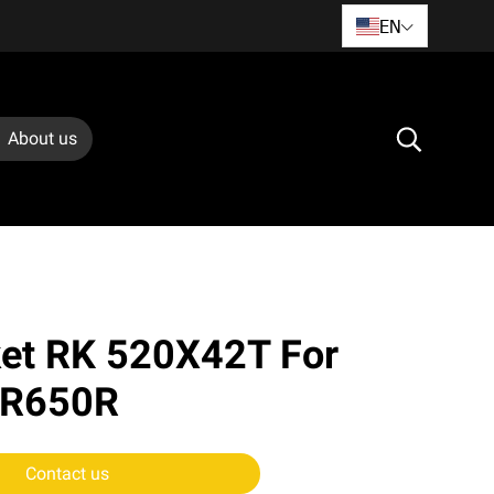
EN
About us
ket RK 520X42T For
BR650R
Contact us