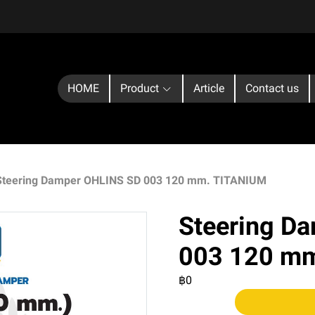
HOME
Product
Article
Contact us
Steering Damper OHLINS SD 003 120 mm. TITANIUM
Steering D
003 120 m
฿0