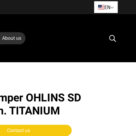
EN
About us
amper OHLINS SD
m. TITANIUM
Contact us