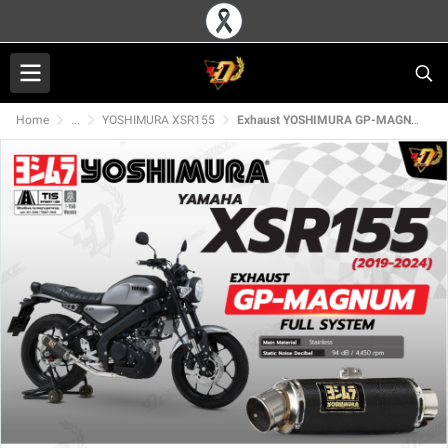
Home
...
YOSHIMURA XSR155
Exhaust YOSHIMURA GP-MAGNUM For YAMAHA XSR155 (19-24)