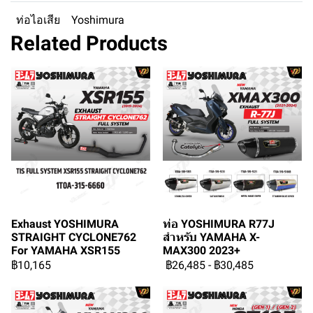
ท่อไอเสีย
Yoshimura
Related Products
Exhaust YOSHIMURA
ท่อ YOSHIMURA R77J
STRAIGHT CYCLONE762
สำหรับ YAMAHA X-
For YAMAHA XSR155
MAX300 2023+
฿10,165
฿26,485
-
฿30,485