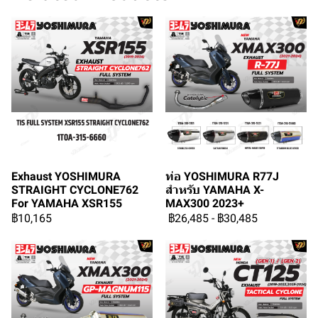
Exhaust YOSHIMURA
ท่อ YOSHIMURA R77J
STRAIGHT CYCLONE762
สำหรับ YAMAHA X-
For YAMAHA XSR155
MAX300 2023+
฿10,165
฿26,485
-
฿30,485