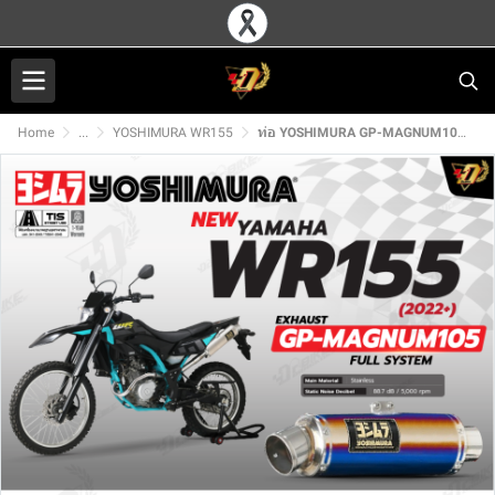
Home
...
YOSHIMURA WR155
ท่อ YOSHIMURA GP-MAGNUM105 สำหรับ YAMAHA WR155