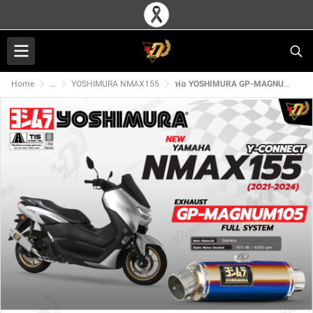
Home
...
YOSHIMURA NMAX155
ท่อ YOSHIMURA GP-MAGNUM105 สำหรับ YAMAHA NMAX155 Y-CONNECT