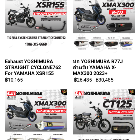
Exhaust YOSHIMURA
ท่อ YOSHIMURA R77J
STRAIGHT CYCLONE762
สำหรับ YAMAHA X-
For YAMAHA XSR155
MAX300 2023+
฿10,165
฿26,485
-
฿30,485