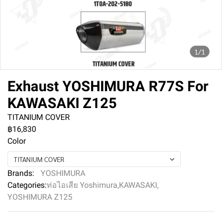
1/1
Exhaust YOSHIMURA R77S For
KAWASAKI Z125
TITANIUM COVER
฿16,830
Color
TITANIUM COVER
Brands:
YOSHIMURA
Categories:
ท่อไอเสีย Yoshimura
,
KAWASAKI
,
YOSHIMURA Z125