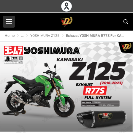
Home
...
YOSHIMURA Z125
Exhaust YOSHIMURA R77S For KAWASAKI Z125