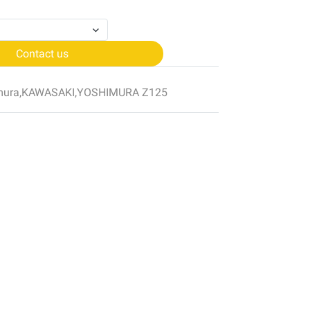
Contact us
mura
,
KAWASAKI
,
YOSHIMURA Z125