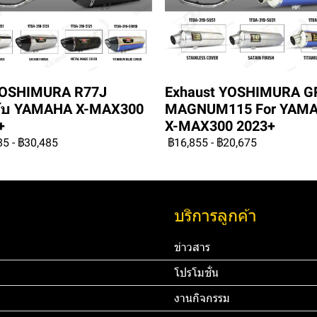
YOSHIMURA R77J
Exhaust YOSHIMURA G
ับ YAMAHA X-MAX300
MAGNUM115 For YAM
+
X-MAX300 2023+
85
-
฿30,485
฿16,855
-
฿20,675
บริการลูกค้า
ข่าวสาร
โปรโมชั่น
งานกิจกรรม