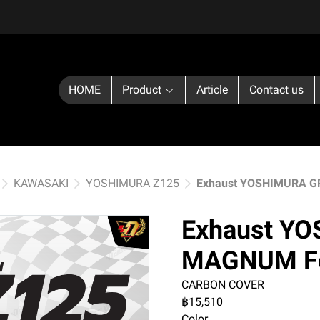
HOME
Product
Article
Contact us
KAWASAKI
YOSHIMURA Z125
Exhaust YOSHIMURA 
Exhaust Y
MAGNUM Fo
CARBON COVER
฿15,510
Color