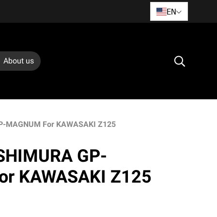
EN
About us
GP-MAGNUM For KAWASAKI Z125
OSHIMURA GP-
r KAWASAKI Z125