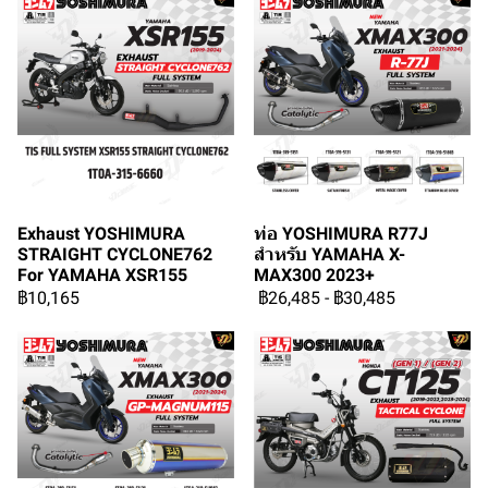
Exhaust YOSHIMURA
ท่อ YOSHIMURA R77J
STRAIGHT CYCLONE762
สำหรับ YAMAHA X-
For YAMAHA XSR155
MAX300 2023+
฿10,165
฿26,485
-
฿30,485