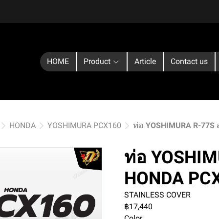
HOME
Product
Article
Contact us
HONDA
YOSHIMURA PCX160
ท่อ YOSHIMURA R-77S 
ท่อ YOSHIM
HONDA PC
STAINLESS COVER
฿17,440
Color