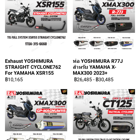
Exhaust YOSHIMURA
ท่อ YOSHIMURA R77J
STRAIGHT CYCLONE762
สำหรับ YAMAHA X-
For YAMAHA XSR155
MAX300 2023+
฿10,165
฿26,485
-
฿30,485