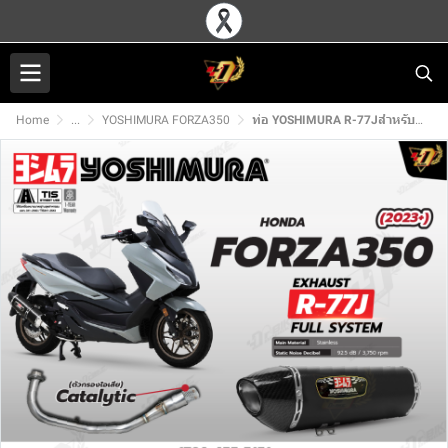
Home
...
YOSHIMURA FORZA350
ท่อ YOSHIMURA R-77Jสำหรับ HONDA FORZA350